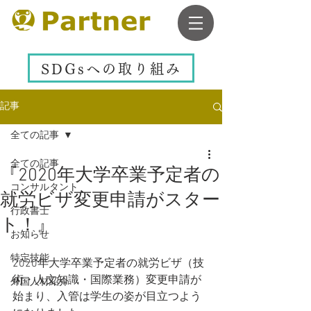
SDGsへの取り組み
記事
全ての記事
全ての記事
『2020年大学卒業予定者の
コンサルタント
就労ビザ変更申請がスター
行政書士
ト！』
お知らせ
特定技能
2020年大学卒業予定者の就労ビザ（技
術・人文知識・国際業務）変更申請が
外国人材紹介
始まり、入管は学生の姿が目立つよう