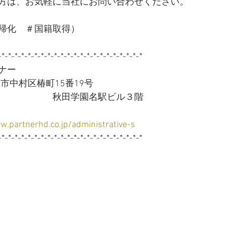
方は、お気軽に当社にお問い合わせください。
帰化　＃国籍取得）
-*-*-*-*-*-*-*-*-*-*-*-*-*-*-*-*-*-*-*-*-*-*
ナー
古屋市中村区椿町15番19号
　　　　　　秋田学園名駅ビル３階
w.partnerhd.co.jp/administrative-s
-*-*-*-*-*-*-*-*-*-*-*-*-*-*-*-*-*-*-*-*-*-*