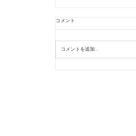
コメント
コメントを追加…
【速報】外国人の新規入国が
可能に！