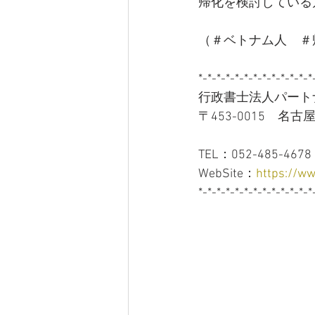
帰化を検討している
（＃ベトナム人　＃
*-*-*-*-*-*-*-*-*-*-*-*-*
行政書士法人パート
〒453-0015　名
　　　　　　　　　
TEL：052-485-4678
WebSite：
https://ww
*-*-*-*-*-*-*-*-*-*-*-*-*