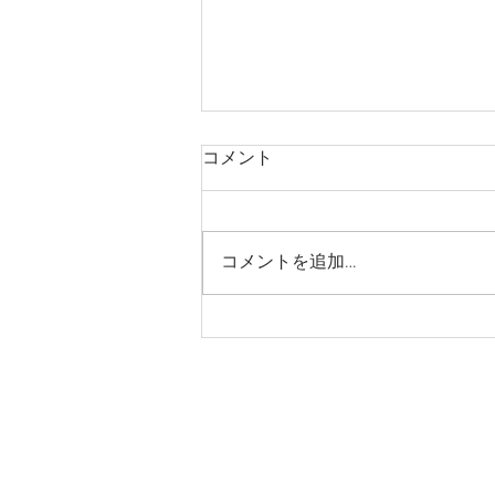
コメント
コメントを追加…
【速報】外国人の新規入国が
可能に！