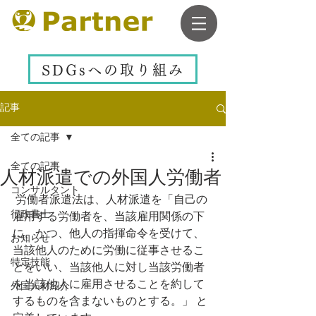
SDGsへの取り組み
記事
全ての記事
全ての記事
人材派遣での外国人労働者
コンサルタント
 労働者派遣法は、人材派遣を「自己の
行政書士
雇用する労働者を、当該雇用関係の下
に、かつ、他人の指揮命令を受けて、
お知らせ
当該他人のために労働に従事させるこ
特定技能
とをいい、当該他人に対し当該労働者
を当該他人に雇用させることを約して
外国人材紹介
するものを含まないものとする。」 と