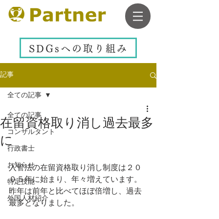
SDGsへの取り組み
記事
全ての記事
全ての記事
在留資格取り消し過去最多
コンサルタント
に
行政書士
お知らせ
入管法の在留資格取り消し制度は２０
０５年に始まり、年々増えています。
特定技能
昨年は前年と比べてほぼ倍増し、過去
外国人材紹介
最多となりました。