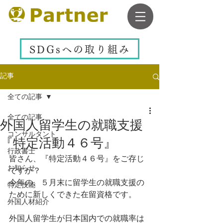
SDGsへの取り組み
記事
全ての記事
全ての記事
外国人留学生の就職支援
コンサルタント
『特定活動４６号』
行政書士
皆さん、『特定活動４６号』をご存じ
お知らせ
ですか？
今年の、５月末に留学生の就職支援の
特定技能
ために新しくできた在留資格です。
外国人材紹介
外国人留学生が日本国内での就職率は