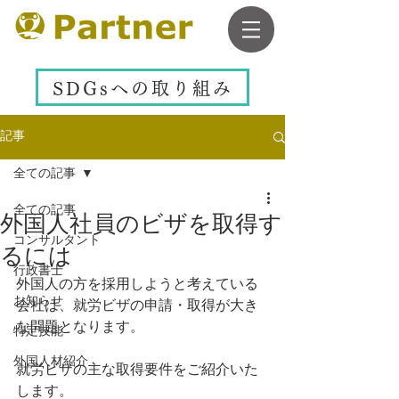
SDGsへの取り組み
記事
全ての記事
全ての記事
外国人社員のビザを取得す
コンサルタント
るには
行政書士
外国人の方を採用しようと考えている
お知らせ
会社は、就労ビザの申請・取得が大き
な問題となります。
特定技能
外国人材紹介
就労ビザの主な取得要件をご紹介いた
します。