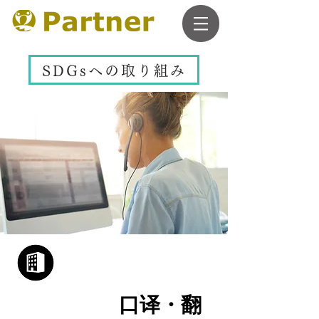
SDGsへの取り組み
​口译・翻