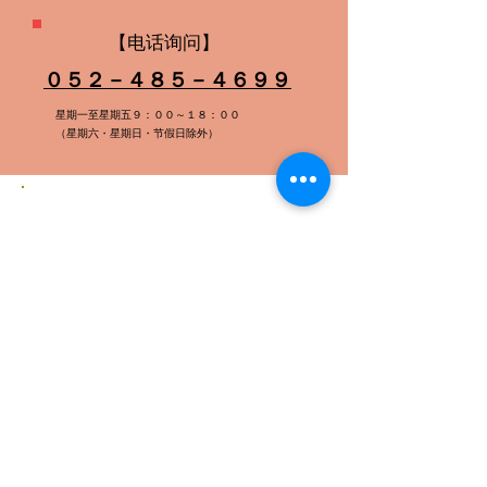
【电话询问】
０５２－４８５－４６９９
星期一至星期五９：００～１８：００
（星期六・星期日・节假日除外）
翻译费用​（口译）
基本费用 ５，０００円 ～
可否​陪伴，翻译时间等，另外需要加
算费用。
翻译费用
基本费用 ２０，０００円～
​按照字数，文章形式，页数等情况，