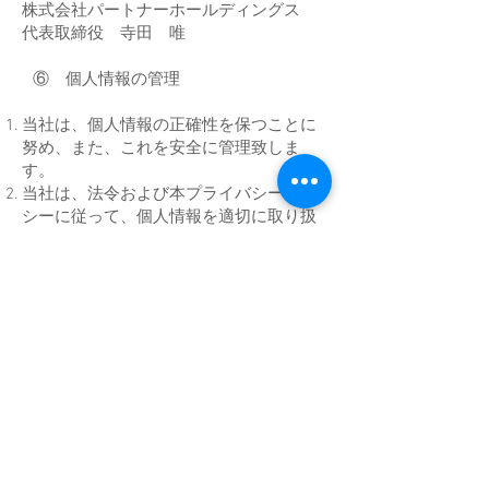
株式会社パートナーホールディングス
​代表取締役 寺田 唯
⑥ 個人情報の管理
当社は、個人情報の正確性を保つことに
努め、また、これを安全に管理致しま
す。
当社は、法令および本プライバシーポリ
シーに従って、個人情報を適切に取り扱
うために、内部規程の整備、社内教育等
を実施いたします。
当社は、取り扱う個人情報の滅失、き
損、改ざん及び漏えいなどを防止し、安
全管理を図るため、不正アクセス、コン
ピュータウイルス等に対する情報セキュ
リティ対策を含む適切な措置を講じま
す。
​⑦ 個人情報の開示等