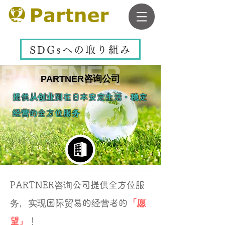
SDGsへの取り組み
PARTNER咨询公司
提供从创业到在日本安定生活・稳定
经营的全方位服务
PARTNER咨询公司提供全方位服
务，实现国际
贸易的经营者的
「愿
望」
！