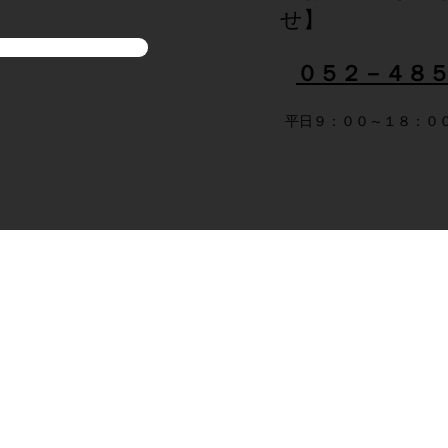
せ】
合わせフォーム
０５２－４８
平日９：００～１８：０
ACCESS
Meiekisankou Bldg. 6F
0 Tsubaki-cho, Nakamura-ku, Nagoya, A