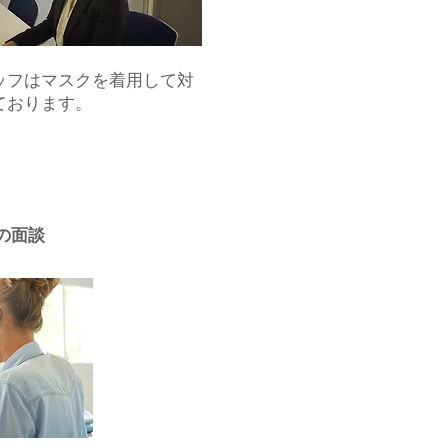
タッフはマスクを着用して対
ております。
の面談