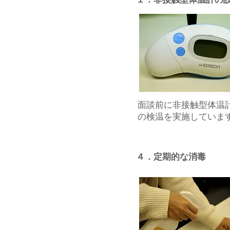
１．非接触型体温計の
面談前に非接触型体温
の検温を実施していま
４．定期的な消毒