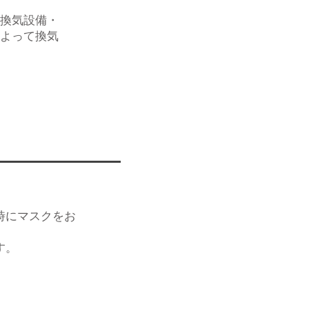
、換気設備・
よって換気
時にマスクをお
す。