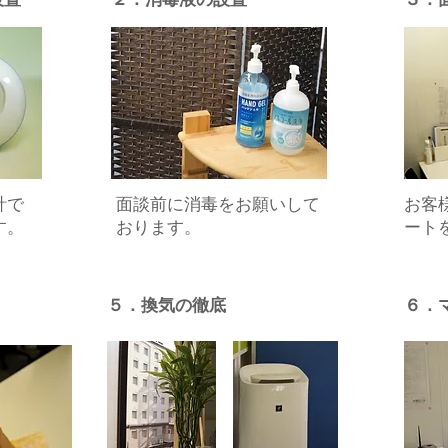
設置
２．消毒液の設置
３．
計で
​面談前に消毒をお願いして
お客
す。
おります。
ート
５．換気の徹底
６．