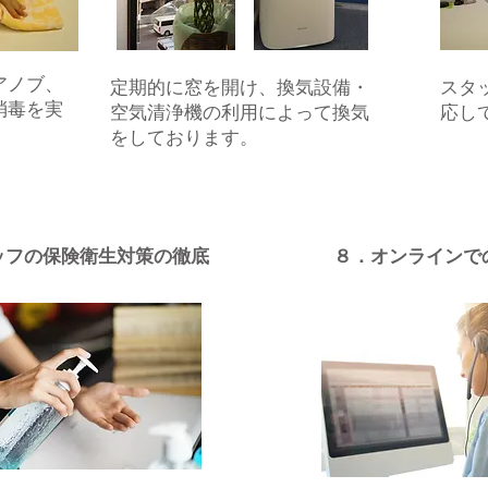
アノブ、
​定期的に窓を開け、換気設備・
​ス
消毒を実
空気清浄機の利用によって換気
応し
をしております。
ッフの保険衛生対策の徹底
８．オンラインで