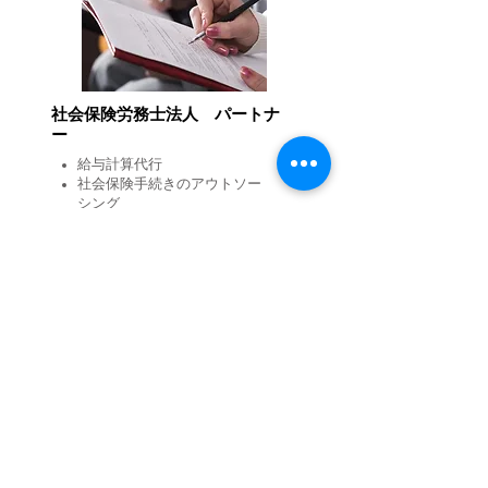
社会保険労務士法人
パートナ
ー
給与計算代行
社会保険手続きのアウトソー
シング
就業規則の作成
​助成金受給サポート
​労務相談
株式会社パートナーホールディングス
​【令和 ５年】
日本進出コンサルティング
７５
件
記帳代行
１９５
社
融資コンサルティング
３８
件