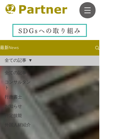
SDGsへの取り組み
最新News
全ての記事
全ての記事
コンサルタン
ト
行政書士
お知らせ
特定技能
外国人材紹介