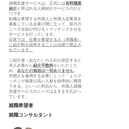
就職支援サービスは、正式には
有料職業
紹介
と呼ばれる人材紹介サービスのひと
つです。
転職を希望する外国人と外国人従業員を
募集している企業の間に立って、双方の
ニーズを結び付ける＝マッチングさせる
サービスを行っています。
日本では、仕事を希望する人（求職者）
に紹介料を請求することは法律で禁止さ
れています。
ご紹介者（あなた）の入社が決定すると
求人企業から
紹介手数料
をいただくた
め、
あなたの負担は一切ありません
。
外国人を雇用する企業にとって「よりマ
ッチング精度の高い人材を効率的に獲得
できる」といった利点から、外国人就職
支援サービスのニーズはますます広がっ
ています。
就職希望者
就職コンサルタント