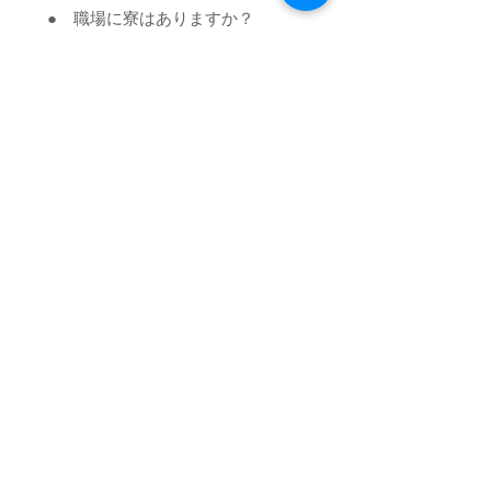
● 職場に寮はありますか？
寮を完備している、職場もあります。
パートナー 就職支援サービスの
流れ
１．お問い合わせ
お電話またはメールでお問い合わせく
ださい。
​中国語、ベトナム語、英語等の多言語
で対応できます。
２．ご登録
レジュメを送付いただき、基本情報等
を登録いたします。
３．キャリアカウンセリング
就職コンサルタントが、状況やご希望
等を丁寧にお聞きします。