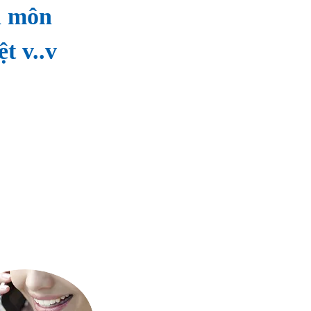
n môn
t v..v