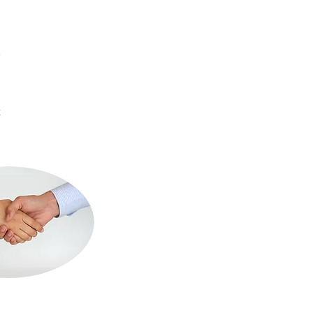
i
ỗ
t