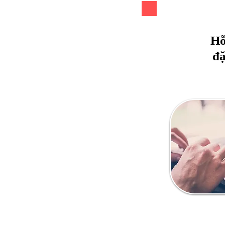
Hỗ
đặ