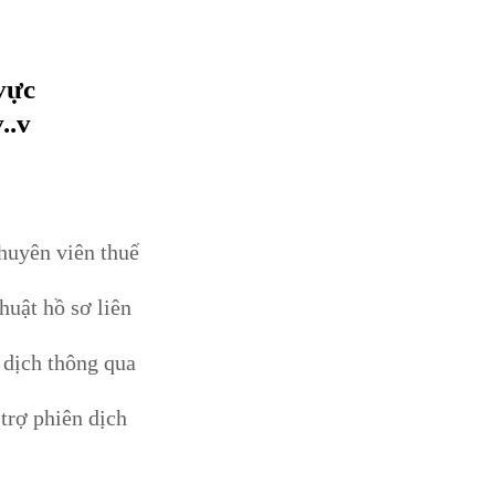
vực
..v
huyên viên thuế
huật hồ sơ liên
 dịch thông qua
trợ phiên dịch