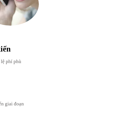
kiến
 lệ phí phù
ến giai đoạn