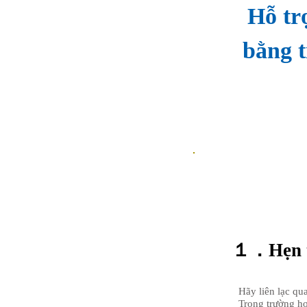
Hỗ tr
bằng t
１．Hẹn t
Hãy liên lạc qu
​Trong trường h