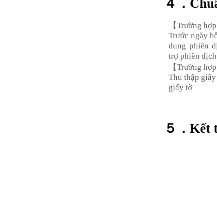
４．Chuẩ
【Trường hợp 
Trước ngày hỗ 
dung phiên d
trợ phiên dịch
【Trường hợp 
​Thu thập giấy
giấy tờ
５．Kết th