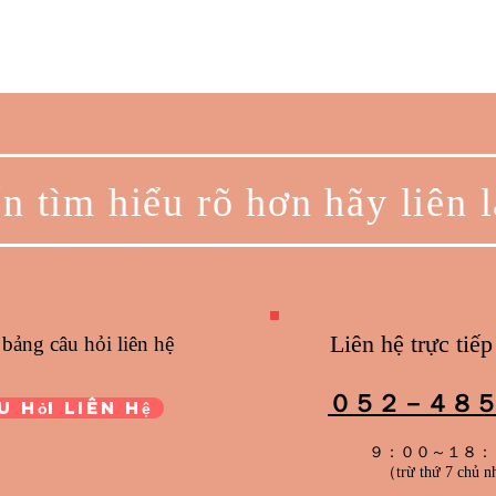
tìm hiểu rõ hơn hãy liên l
Liên hệ trực tiếp 
g câu hỏi liên hệ
０５２－４８
 hỏi liên hệ
９：００～１８：００ 
（trừ thứ 7 chủ n