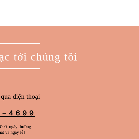
ạc tới chúng tôi
qua điện thoại
５－４６９９
ngày thường
hật và ngày lễ）