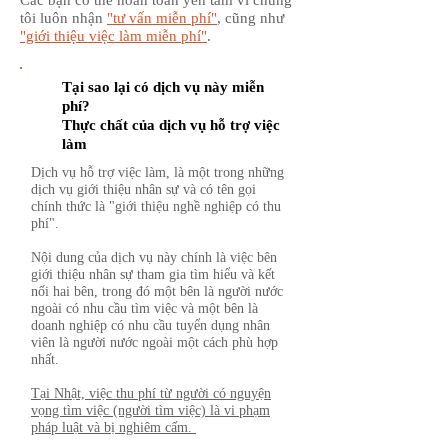
Các bạn có thể hoàn toàn yên tâm vì chúng
tôi luôn nhận
"tư vấn miễn phí"
, cũng như
"giới thiệu việc làm miễn phí"
.
Tại sao lại có dịch vụ này miễn
phí?
Thực chất của dịch vụ hỗ trợ việc
làm
Dịch vụ hỗ trợ việc làm, là một trong những
dịch vụ giới thiệu nhân sự và có tên gọi
chính thức là "giới thiệu nghề nghiệp có thu
phí".
Nội dung của dịch vụ này chính là việc bên
giới thiệu nhân sự tham gia tìm hiểu và kết
nối hai bên, trong đó một bên là người nước
ngoài có nhu cầu tìm việc và một bên là
doanh nghiệp có nhu cầu tuyển dụng nhân
viên là người nước ngoài một cách phù hợp
nhất.
Tại Nhật, việc thu phí từ người có nguyện
vọng tìm việc (người tìm việc) là vi phạm
pháp luật và bị nghiêm cấm.