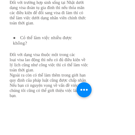
Đối với trường hợp sinh sống tại Nhật dưới
dạng visa đoàn tụ gia đình thì nếu thỏa mãn
các điều kiện để đổi sang visa đi làm thì có
thể làm việc dưới dạng nhân viên chính thức
toàn thời gian.
● Có thể làm việc nhiều được
không?
Đối với dạng visa thuộc một trong các
loại visa lao động thì nếu có đủ điều kiện về
lý lịch cũng như công việc thì có thể làm việc
toàn thời gian.
Ngoài ra còn có thể làm thêm trong giới hạn
quy định của pháp luật cũng được chấp nhận.​
Nếu bạn có nguyện vọng về vấn đề việc làm,
chúng tôi cũng có thể giới thiệu việc làm cho
bạn.
● Có ký túc xá tại nơi làm việc
không?
Có những công ty cũng có trang bị ký túc xá.