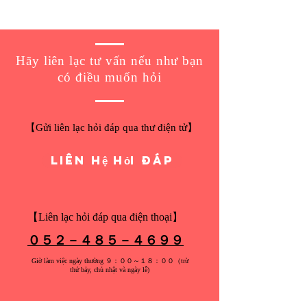
​Hãy liên lạc tư vấn nếu như bạn
có điều muốn hỏi
【
Gửi liên lạc hỏi đáp qua thư điện tử
】
Liên hệ hỏi đáp
【Liên lạc hỏi đáp qua điện thoại】
０５２－４８５－４６９９
Giờ làm việc ngày thường ９：００～１８：００（trừ
thứ bảy, chủ nhật và ngày lễ)