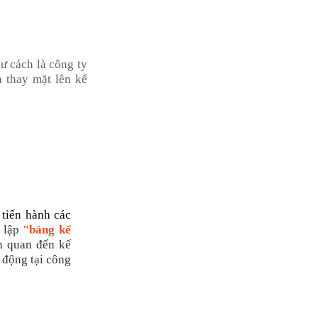
tư cách là công ty
à thay mặt lên kế
 tiến hành các
i lập
"bảng kế
n quan đến kế
 động tại công