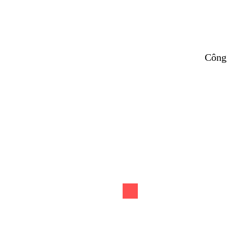
​Công
S