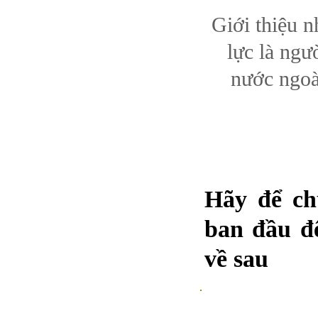
Giới thiệu n
lực là ngư
nước ngoà
​Hãy để c
ban đầu đế
về sau