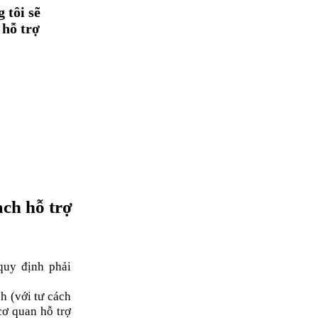
 tôi sẽ
 hỗ trợ
ạch hỗ trợ
quy định phải
h (với tư cách
cơ quan hỗ trợ