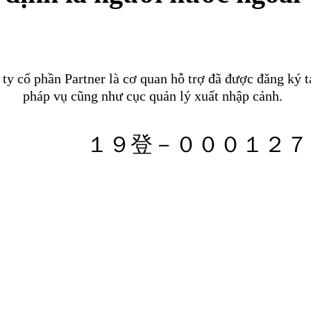
 ty cổ phần Partner là cơ quan hỗ trợ đã được đăng ký t
pháp vụ cũng như cục quản lý xuất nhập cảnh.
１９登－０００１２７
ố đăng ký