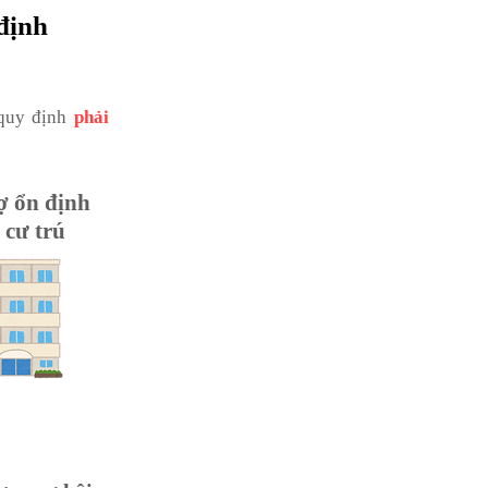
định
 quy định
phải
ợ ổn định
 cư trú