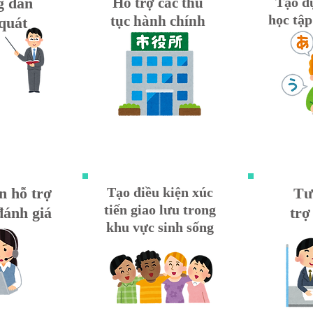
 dẫn
Hỗ trợ các thủ
Tạo d
học tập
tục hành chính
quát
n hỗ trợ
Tạo điều kiện xúc
Tư
tiến giao lưu trong
đánh giá
trợ
khu vực sinh sống