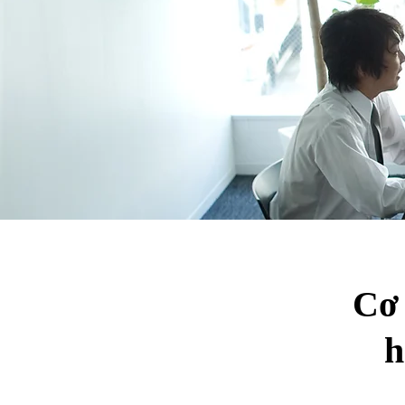
Cơ 
h