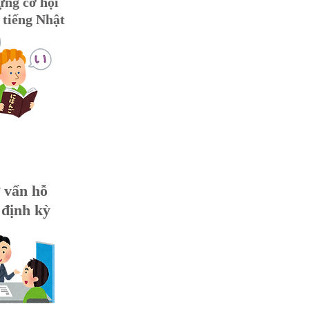
ựng cơ hội
 tiếng Nhật
 vấn hỗ
 định kỳ