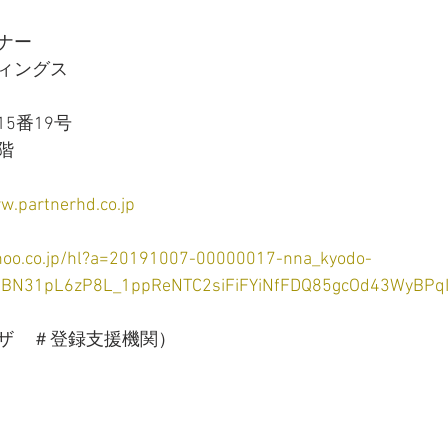
ナー
ィングス
5番19号
階
w.partnerhd.co.jp
ahoo.co.jp/hl?a=20191007-00000017-nna_kyodo-
CJBN31pL6zP8L_1ppReNTC2siFiFYiNfFDQ85gcOd43WyBPq
ザ　＃登録支援機関）