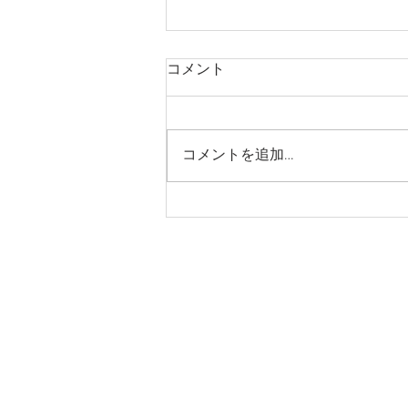
コメント
コメントを追加…
【速報】外国人の新規入国が
可能に！