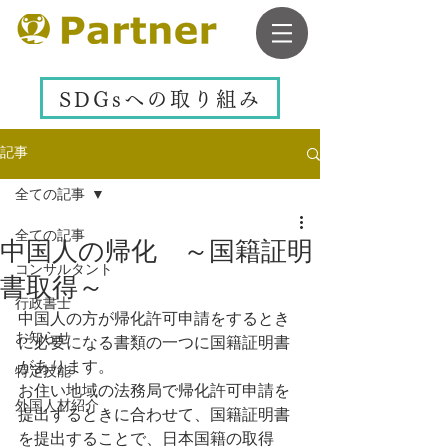
SDGsへの取り組み
記事
全ての記事
全ての記事
中国人の帰化 ～国籍証明
コンサルタント
書取得～
行政書士
中国人の方が帰化許可申請をするとき
お知らせ
に必要になる書類の一つに国籍証明書
があります。
特定技能
お住い地域の法務局で帰化許可申請を
外国人材紹介
提出するときに合わせて、国籍証明書
を提出することで、日本国籍の取得