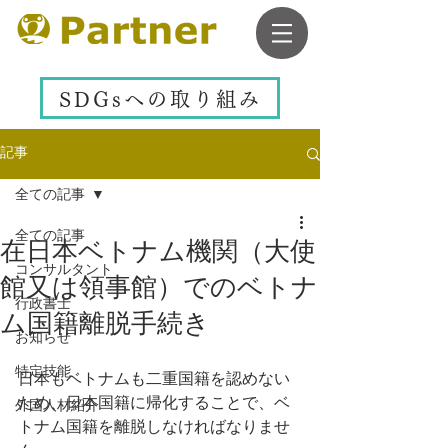
SDGsへの取り組み
記事
全ての記事
全ての記事
在日本ベトナム機関（大使
コンサルタント
館又は領事館）でのベトナ
行政書士
ム国籍離脱手続き
お知らせ
特定技能
日本もベトナムも二重国籍を認めない
ため、日本国籍に帰化することで、ベ
外国人材紹介
トナム国籍を離脱しなければなりませ