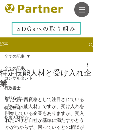
SDGsへの取り組み
記事
全ての記事
全ての記事
特定技能人材と受け入れ企
コンサルタント
業
行政書士
お知らせ
新たな在留資格として注目されている
『特定技能人材』ですが、受け入れを
特定技能
開始している企業もありますが、受入
外国人材紹介
れたいけど自社が基準に満たすかどう
かがわからず、困っているとの相談が