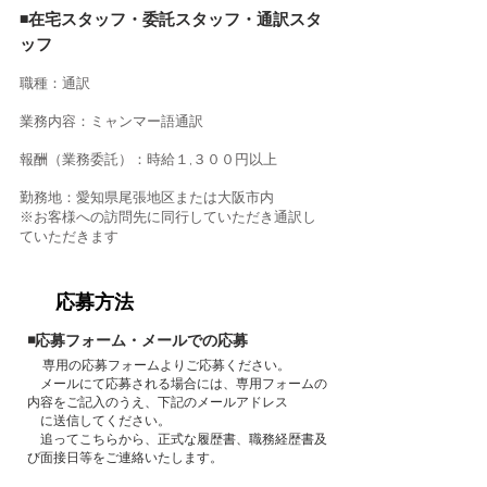
◾️在宅スタッフ・委託スタッフ・通訳スタ
ッフ
職種：通訳
業務内容：ミャンマー語通訳
報酬（業務委託）：時給１,３００円以上
勤務地：愛知県尾張地区または大阪市内
※お客様への訪問先に同行していただき通訳し
ていただきます
​応募方法
◾️応募フォーム・メールでの応募
専用の応募フォームよりご応募ください。
​ メールにて応募される場合には、専用フォームの
内容をご記入のうえ、下記のメールアドレス
に送信してください。
​ 追ってこちらから、正式な履歴書、職務経歴書及
び面接日等をご連絡いたします。