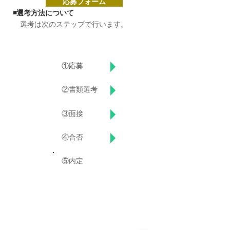
応募フォーム
◾️選考方法について
選考は次のステップで行います。
​
①応募
②書類選考
③面接
​④合否
⑤内定