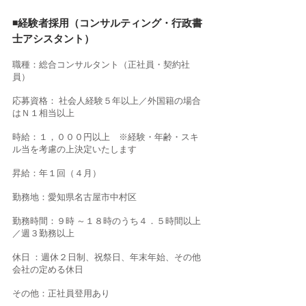
◾️経験者採用（コンサルティング・行政書
士アシスタント）
職種：総合コンサルタント（正社員・契約社
員）
応募資格： 社会人経験５年以上／外国籍の場合
は
Ｎ１
相当以上
時給：１，０００円以上 ※経験・年齢・スキ
ル当を考慮の上決定いたします
昇給：年１回（４月）
勤務地：愛知県名古屋市中村区
勤務時間：９時 ～１８時のうち４．５時間以上
／週３勤務以上
休日 ：週休２日制、祝祭日、年末年始、その他
会社の定める休日
その他：正社員登用あり