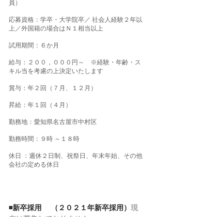
員）
応募資格：学卒・大学院卒／ 社会人経験２年以
上／外国籍の場合は
Ｎ１
相当以上
試用期間：６か月
給与：２００，０００円～ ※経験・年齢・ス
キル当を考慮の上決定いたします
賞与：年２回（７月、１２月）
昇給：年１回（４月）
勤務地：愛知県名古屋市中村区
勤務時間：９時 ～１８時
休日 ：週休２日制、祝祭日、年末年始、その他
会社の定める休日
◾️新卒採用 （２０２１年新卒採用）
現