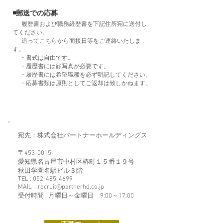
◾️郵送での応募
履歴書および職務経歴書を下記住所宛に送付し
てください。
追ってこちらから面接日等をご連絡いたしま
す。
・書式は自由です。
・履歴書には顔写真が必要です。
・履歴書には希望職種を必ず明記してください。
・応募書類は原則としてご返却は致しかねます。
​宛先：株式会社パートナーホールディングス
〒453-0015
愛知県名古屋市中村区椿町１５番１９号
​秋田学園名駅ビル３階
TEL :
052-485-4699
MAIL :
recruit@partnerhd.co.jp
受付時間 : 月曜日～金曜日 9:00～17:00